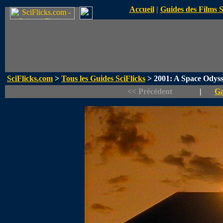
Accueil
|
Guides des Films 
SciFlicks.com
>
Tous les Guides SciFlicks
> 2001: A Space Odys
<< Précédent
|
Ga