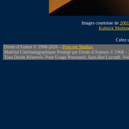
Images courtoisie de
2001
Kubrick Multim
Créez 
Droits d'Auteur © 1998-2026 –
Popcorn Studios
.
Matériel Cinématographique Protégé par Droits d'Auteurs © 1968 –
Tous Droits Réservés. Pour Usage Personnel, Sans-But Lucratif. Vo