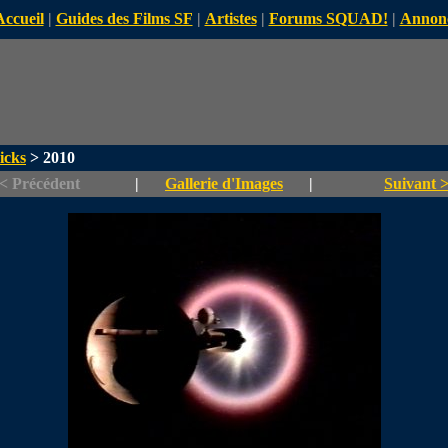
Accueil
|
Guides des Films SF
|
Artistes
|
Forums SQUAD!
|
Annon
icks
> 2010
< Précédent
|
Gallerie d'Images
|
Suivant 