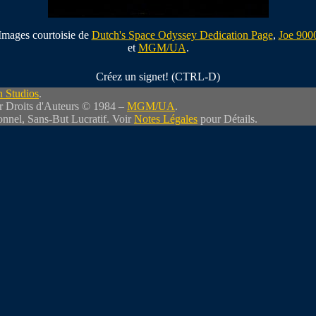
Images courtoisie de
Dutch's Space Odyssey Dedication Page
,
Joe 900
et
MGM/UA
.
Créez un signet! (CTRL-D)
 Studios
.
r Droits d'Auteurs © 1984 –
MGM/UA
.
nnel, Sans-But Lucratif. Voir
Notes Légales
pour Détails.