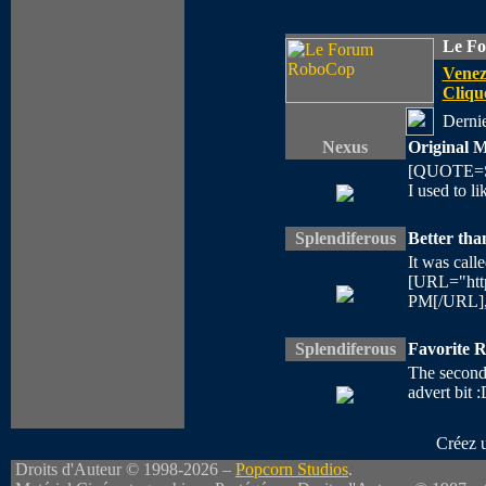
Le F
Venez
Clique
Dernie
Nexus
Original M
[QUOTE=Spl 
I used to l
Splendiferous
Better th
It was call
[URL="http
PM[/URL], a
Splendiferous
Favorite 
The second
advert bit :
Créez 
Droits d'Auteur © 1998-2026 –
Popcorn Studios
.