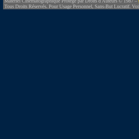
Matériel Cinématographique Protégé par Droits d'Auteurs © 1987 –
Tous Droits Réservés. Pour Usage Personnel, Sans-But Lucratif. Vo