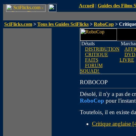
Accueil
|
Guides des Films 
SciFlicks.com
>
Tous les Guides SciFlicks
>
RoboCop
> Critiqu
Détails
Marchan
DISTRIBUTION
AFFI
CRITIQUE
DVD,
FAITS
LIVRE
FORUM
SQUAD!
ROBOCOP
Désolé, il n'y a pas de c
RoboCop
pour l'instant
Toutefois, il en existe d
Critique anglaise [