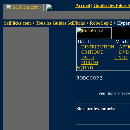
Accueil
|
Guides des Films 
SciFlicks.com
>
Tous les Guides SciFlicks
>
RoboCop 2
> Hyperl
Détails
Marchan
DISTRIBUTION
AFFI
CRITIQUE
DVD,
FAITS
LIVRE
FORUM
SQUAD!
ROBOCOP 2
Veuillez visiter c
Sites professionnels: