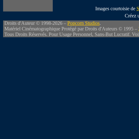
Images courtoisie de
S
Créez 
Droits d'Auteur © 1998-2026 –
Popcorn Studios
.
Matériel Cinématographique Protégé par Droits d'Auteurs © 1995 –
Tous Droits Réservés. Pour Usage Personnel, Sans-But Lucratif. Vo