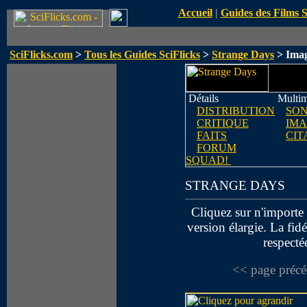
Accueil
|
Guides des Films 
SciFlicks.com
>
Tous les Guides SciFlicks
>
Strange Days
> Ima
Détails
Multim
DISTRIBUTION
SO
CRITIQUE
IMA
FAITS
CIT
FORUM
SQUAD!
STRANGE DAYS
Cliquez sur n'importe 
version élargie. La fidé
respecté
<< page précé