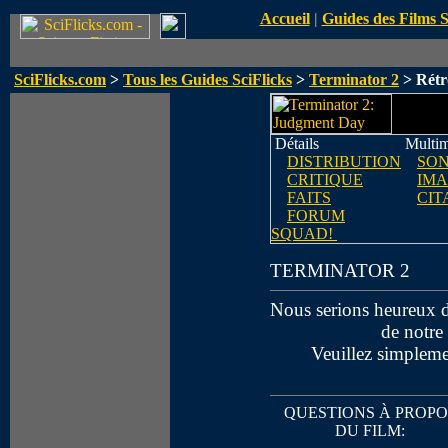
Accueil
|
Guides des Films 
SciFlicks.com
>
Tous les Guides SciFlicks
>
Terminator 2
> Rétr
Détails
Multim
DISTRIBUTION
SO
CRITIQUE
IMA
FAITS
CIT
FORUM
SQUAD!
TERMINATOR 2
Nous serions heureux d
de notre
Veuillez simplemen
QUESTIONS À PROPO
DU FILM: