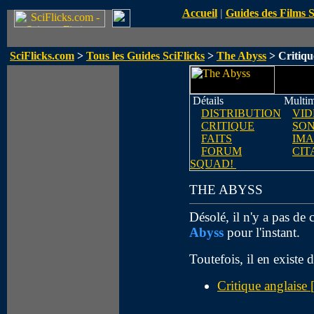
Accueil
|
Guides des Films 
SciFlicks.com
>
Tous les Guides SciFlicks
>
The Abyss
> Critiqu
Détails
Multim
DISTRIBUTION
VID
CRITIQUE
SO
FAITS
IMA
FORUM
CIT
SQUAD!
THE ABYSS
Désolé, il n'y a pas de 
Abyss
pour l'instant.
Toutefois, il en existe 
Critique anglaise 