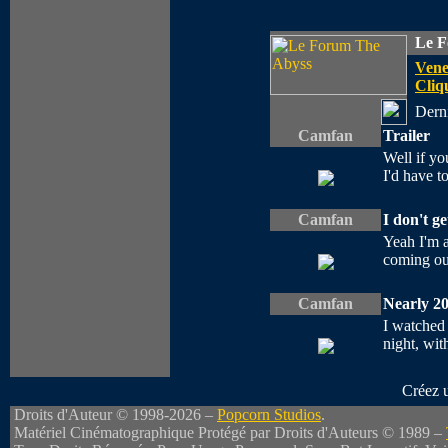
Le F
Vene
Cliqu
Derni
Camfan
Trailer
Well if yo
I'd have t
Camfan
I don't get
Yeah I'm a
coming out
Camfan
Nearly 20
I watched 
night, wit
Créez 
Droits d'Auteur © 1998-2026 –
Popcorn Studios
.
Matériel Cinématographique Protégé par Droits d'Auteurs © 1989 –