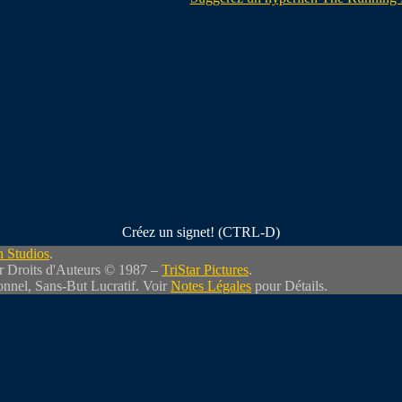
Créez un signet! (CTRL-D)
 Studios
.
r Droits d'Auteurs © 1987 –
TriStar Pictures
.
nnel, Sans-But Lucratif. Voir
Notes Légales
pour Détails.