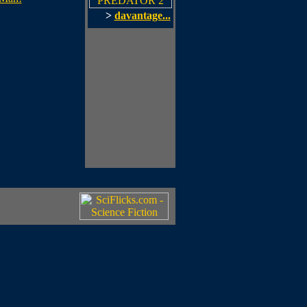
>
davantage...