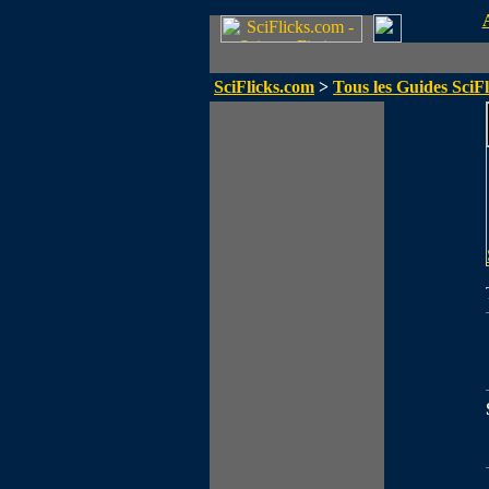
SciFlicks.com
>
Tous les Guides SciFl