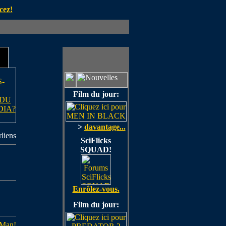
cez!
-
Film du jour:
 DU
DIA?
>
davantage...
liens
SciFlicks
SQUAD!
Enrôlez-vous.
Film du jour:
 Man!