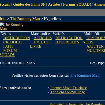
Accueil
|
Guides des Films SF
|
Artistes
|
Forums SQUAD!
|
Annon
icks
>
The Running Man
> Hyperliens
Détails
Marchandises
Variétés
Multimédia
DISTRIBUTION
AFFICHES
RÉTROACTION
DEVRIONS
CRITIQUE
DVD, CD,
HYPERLIENS
NOUS
FAITS
LIVRE
AJOUTER
FORUM
MULTIME
SQUAD!
THE RUNNING MAN
Les Hyper
Veuillez visiter ces autres bons sites sur
The Running Man
.
Sites professionnels:
•
Internet Movie Database
•
The Sci-Fi Movie Page
Suggérez un hyperlien The Running