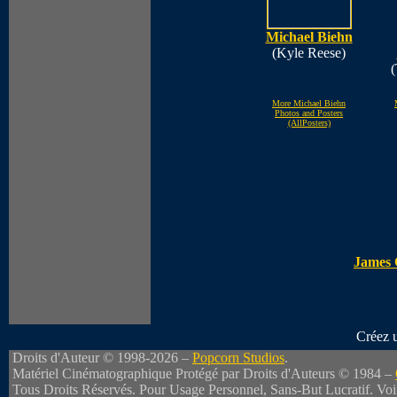
Michael Biehn
(Kyle Reese)
(
More Michael Biehn
Photos and Posters
(AllPosters)
James 
Créez 
Droits d'Auteur © 1998-2026 –
Popcorn Studios
.
Matériel Cinématographique Protégé par Droits d'Auteurs © 1984 –
Tous Droits Réservés. Pour Usage Personnel, Sans-But Lucratif. Vo