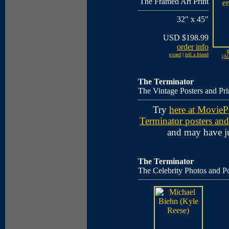
The Framed Art Print
32" x 45"
USD $198.99
order info
e
e-card
|
tell a friend
(Al
The Terminator
The Vintage Posters and Pri
Try
here at MovieP
Terminator posters and
and may have ju
The Terminator
The Celebrity Photos and Po