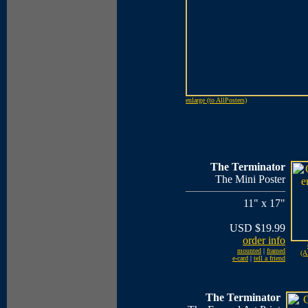
enlarge (to AllPosters)
The Terminator
The Mini Poster
11" x 17"
USD $19.99
order info
mounted
|
framed
(A
e-card
|
tell a friend
The Terminator