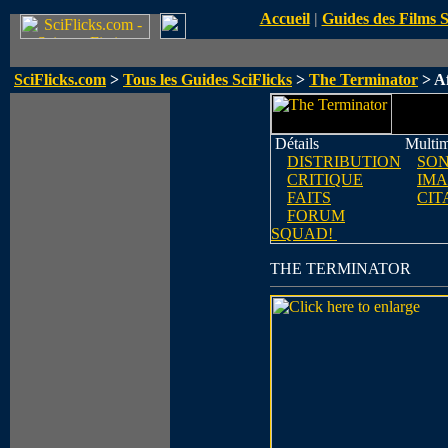
Accueil
|
Guides des Films 
SciFlicks.com
>
Tous les Guides SciFlicks
>
The Terminator
> Af
Détails
Multim
DISTRIBUTION
SO
CRITIQUE
IMA
FAITS
CIT
FORUM
SQUAD!
THE TERMINATOR