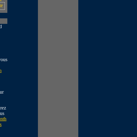
d
ous
h
ur
rez
us
enth
s