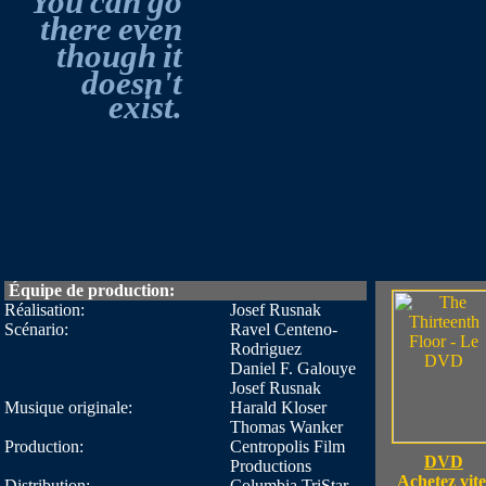
You
can
go
there
even
though
it
doesn't
exist.
Équipe de production:
Réalisation:
Josef Rusnak
Scénario:
Ravel Centeno-
Rodriguez
Daniel F. Galouye
Josef Rusnak
Musique originale:
Harald Kloser
Thomas Wanker
Production:
Centropolis Film
DVD
Productions
Achetez vite
Distribution:
Columbia TriStar