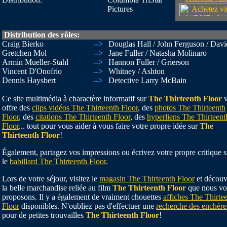
Pictures
Distribution des rôles:
Craig Bierko
-->
Douglas Hall / John Ferguson / Davi
Gretchen Mol
-->
Jane Fuller / Natasha Molinaro
Armin Mueller-Stahl
-->
Hannon Fuller / Grierson
Vincent D'Onofrio
-->
Whitney / Ashton
Dennis Haysbert
-->
Detective Larry McBain
Ce site multimédia à charactère informatif sur
The Thirteenth Floor
v
offre des
clips vidéos The Thirteenth Floor
, des
photos The Thirteenth
Floor
, des
citations The Thirteenth Floor
, des
hyperliens The Thirteent
Floor
... tout pour vous aider à vous faire votre propre idée sur
The
Thirteenth Floor
!
Également, partagez vos impressions ou écrivez votre propre critique s
le
babillard The Thirteenth Floor
.
Lors de votre séjour, visitez le
magasin The Thirteenth Floor
et découv
la belle marchandise reliée au film
The Thirteenth Floor
que nous vo
proposons. Il y a également de vraiment chouettes
affiches The Thirte
Floor
disponibles. N'oubliez pas d'effectuer une
recherche des enchère
pour de petites trouvailles
The Thirteenth Floor
!