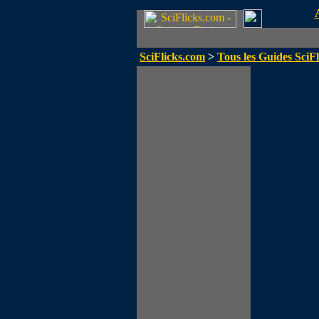
SciFlicks.com
>
Tous les Guides SciFl