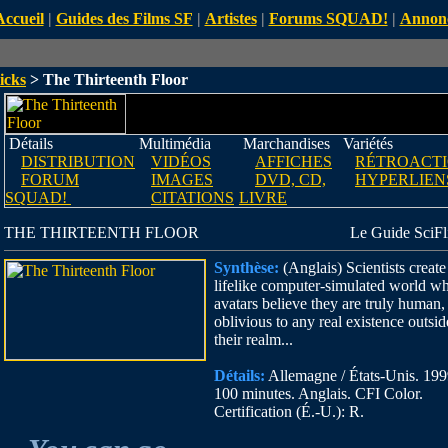
Accueil
|
Guides des Films SF
|
Artistes
|
Forums SQUAD!
|
Annon
icks
> The Thirteenth Floor
Détails
Multimédia
Marchandises
Variétés
DISTRIBUTION
VIDÉOS
AFFICHES
RÉTROACT
FORUM
IMAGES
DVD, CD,
HYPERLIEN
SQUAD!
CITATIONS
LIVRE
THE THIRTEENTH FLOOR
Le Guide SciFl
Synthèse:
(Anglais) Scientists create
lifelike computer-simulated world w
avatars believe they are truly human,
oblivious to any real existence outsid
their realm...
Détails:
Allemagne / États-Unis. 199
100 minutes. Anglais. CFI Color.
Certification (É.-U.): R.