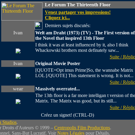
Le Forum The Thirteenth Floor
Venez partager vos impressions!
Cliquez ici...
Derniers sujets discutés:
Ivan
Welt am Draht (1973) (TV) - The First version of
the Novel that inspired 13th Floor
I think it was at least influenced by it, also I think
Whackowski brothers most definately saw...
Suite / Répli
Ivan
Original Movie Poster
[QUOTE=Opt imus Prime]So, the wannabe Matrix
LOL [/QUOTE] This statement is wrong. It is not...
Suite / Répli
wear
Massively overrated...
The 13th floor is a far more intelligan t version of th
Matrix. The Matrix was good, but its still...
Suite / Répli
Créez un signet! (CTRL-D)
 Studios
.
r Droits d'Auteurs © 1999 –
Centropolis Film Productions
.
nnel, Sans-But Lucratif. Voir
Notes Légales
pour Détails.