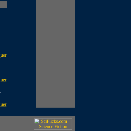
quer
quer
e
quer