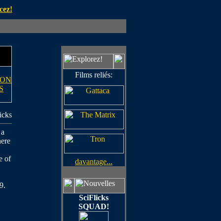
cez!
Films reliés:
ION
S
icks
 a
here
e of
davantage...
9.
SciFlicks
SQUAD!