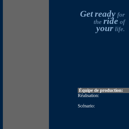
Get
ready
for
ride
the
of
your
life.
Équipe de production:
Réalisation:
Scénario: