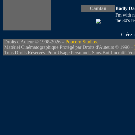
Camfan
Badly Da
I'm with ne
the 80's f
Créez 
Droits d'Auteur © 1998-2026 –
Popcorn Studios
.
Matériel Cinématographique Protégé par Droits d'Auteurs © 1990 –
Tous Droits Réservés. Pour Usage Personnel, Sans-But Lucratif. Vo