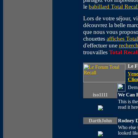
le
babillard Total Recal
Lors de votre séjour, vi
découvrez la belle marc
que nous vous proposon
chouettes
affiches Tota
d'effectuer une
recherc
trouvailles
Total Recal
Le F
Vene
Cliqu
Derni
ixo1111
We Can R
This is th
read it h
DarthJohn
Rodney Da
Who else 
looked li