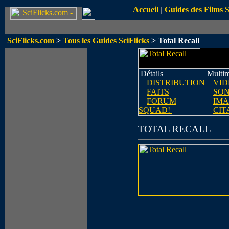
Accueil
|
Guides des Films 
SciFlicks.com
>
Tous les Guides SciFlicks
> Total Recall
Détails
Multim
DISTRIBUTION
VID
FAITS
SO
FORUM
IMA
SQUAD!
CIT
TOTAL RECALL