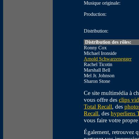
Musique originale:
Production:
Distribution:
Distribution des rôles:
Ronny Cox
Michael Ironside
Arnold Schwarzenegger
Rachel Ticotin
Marshall Bell
Mel Jr. Johnson
Sharon Stone
Ce site multimédia à ch
vous offre des
clips vi
Total Recall
, des
photos
Recall
, des
hyperliens 
vous faire votre propre
Également, retrouvez 
partagez vos impression